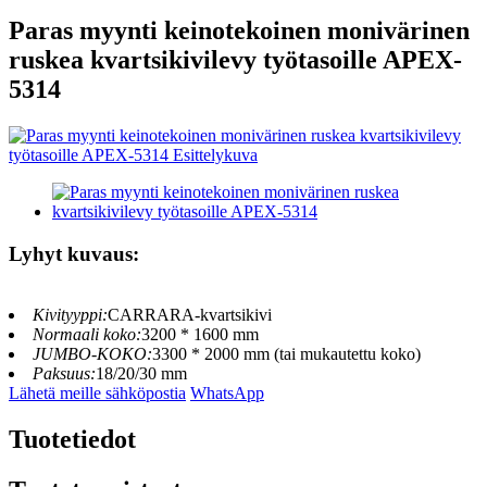
Paras myynti keinotekoinen monivärinen
ruskea kvartsikivilevy työtasoille APEX-
5314
Lyhyt kuvaus:
Kivityyppi:
CARRARA-kvartsikivi
Normaali koko:
3200 * 1600 mm
JUMBO-KOKO:
3300 * 2000 mm (tai mukautettu koko)
Paksuus:
18/20/30 mm
Lähetä meille sähköpostia
WhatsApp
Tuotetiedot