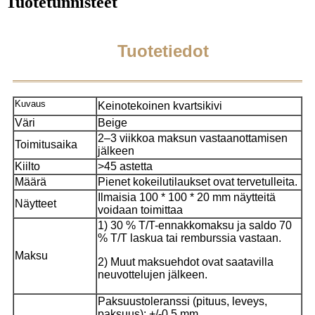
Tuotetunnisteet
Tuotetiedot
Kuvaus
Keinotekoinen kvartsikivi
Väri
Beige
2–3 viikkoa maksun vastaanottamisen
Toimitusaika
jälkeen
Kiilto
>45 astetta
Määrä
Pienet kokeilutilaukset ovat tervetulleita.
Ilmaisia ​​100 * 100 * 20 mm näytteitä
Näytteet
voidaan toimittaa
1) 30 % T/T-ennakkomaksu ja saldo 70
% T/T laskua tai remburssia vastaan.
Maksu
2) Muut maksuehdot ovat saatavilla
neuvottelujen jälkeen.
Paksuustoleranssi (pituus, leveys,
paksuus): +/-0,5 mm