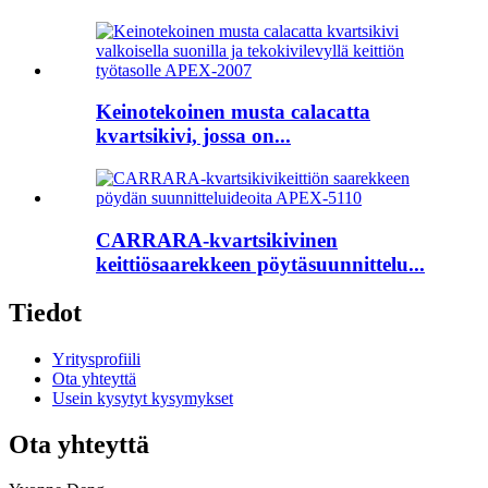
Keinotekoinen musta calacatta
kvartsikivi, jossa on...
CARRARA-kvartsikivinen
keittiösaarekkeen pöytäsuunnittelu...
Tiedot
Yritysprofiili
Ota yhteyttä
Usein kysytyt kysymykset
Ota yhteyttä