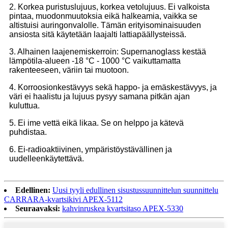
2. Korkea puristuslujuus, korkea vetolujuus. Ei valkoista
pintaa, muodonmuutoksia eikä halkeamia, vaikka se
altistuisi auringonvalolle. Tämän erityisominaisuuden
ansiosta sitä käytetään laajalti lattiapäällysteissä.
3. Alhainen laajenemiskerroin: Supernanoglass kestää
lämpötila-alueen -18 °C - 1000 °C vaikuttamatta
rakenteeseen, väriin tai muotoon.
4. Korroosionkestävyys sekä happo- ja emäskestävyys, ja
väri ei haalistu ja lujuus pysyy samana pitkän ajan
kuluttua.
5. Ei ime vettä eikä likaa. Se on helppo ja kätevä
puhdistaa.
6. Ei-radioaktiivinen, ympäristöystävällinen ja
uudelleenkäytettävä.
Edellinen:
Uusi tyyli edullinen sisustussuunnittelun suunnittelu
CARRARA-kvartsikivi APEX-5112
Seuraavaksi:
kahvinruskea kvartsitaso APEX-5330