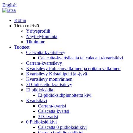
English
Kotiin
Tietoa meistä
Yritysprofiili
Näyttelytoiminta
Tiimimme
Tuotteet
Calacatta-kvartsilevy
Calacatta-kvartsilaatta tai calacatta-kvartsikivi
Carrara-kvartsilevy
Kvartsilevy Puhtaanvalkoinen ja erittäin valkoinen
Kvartsilevy Kristallipeili ja -jyvä
Kvartsilevy monivärinen
3D-tulostettu kvartsilevy
Ei piidioksidia
Ei-piidioksidipinnoitettu kivi
Kvartsikivi
Carrara-kvartsi
Calacatta-kvartsi
3D-kvartsi
0 Piidioksidikivi
Calacatta 0 piidioksidikivi
Carrara 0 piidioksidikivi