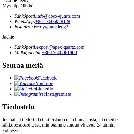
Yvonne Deng
Myyntipäällikkö
Sähköposti:
info@apex-quartz.com
WhatsApp:
+86 18605928128
Instagramissa:
yvonnedeng2
Jackie
Sähköposti:
export@apex-quartz.com
Matkapuhelin:
+86 15606961909
Seuraa meitä
Facebook
YouTube
LinkedIn
Instagramissa
Tiedustelu
Jos haluat tiedustella tuotteistamme tai hinnastosta, jätä meille
sähköpostiosoitteesi, niin otamme sinuun yhteyttä 24 tunnin
kuluessa.