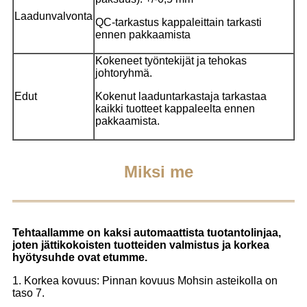
Laadunvalvonta
QC-tarkastus kappaleittain tarkasti
ennen pakkaamista
Kokeneet työntekijät ja tehokas
johtoryhmä.
Edut
Kokenut laaduntarkastaja tarkastaa
kaikki tuotteet kappaleelta ennen
pakkaamista.
Miksi me
Tehtaallamme on kaksi automaattista tuotantolinjaa,
joten jättikokoisten tuotteiden valmistus ja korkea
hyötysuhde ovat etumme.
1. Korkea kovuus: Pinnan kovuus Mohsin asteikolla on
taso 7.