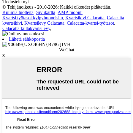
Tiedustelu nyt
© Tekijänoikeus - 2010-2026: Kaikki oikeudet pidätetään.
Kuumia tuotteita
-
Sivukartta
-
AMP-mobiili
Kvartsi työtasot kylpyhuoneisiin
,
Kvartsikivi Calacatta
,
Calacatta
kvartsikivi
,
Kvartsilevy Calacatta
,
Calacatta-kvartsi-työtasot
,
Calacatta kultakvartsilevy
,
Lähetä sähköpostia
WeChat
x