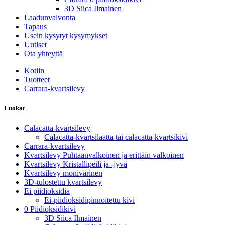
3D Siica Ilmainen
Laadunvalvonta
Tapaus
Usein kysytyt kysymykset
Uutiset
Ota yhteyttä
Kotiin
Tuotteet
Carrara-kvartsilevy
Luokat
Calacatta-kvartsilevy
Calacatta-kvartsilaatta tai calacatta-kvartsikivi
Carrara-kvartsilevy
Kvartsilevy Puhtaanvalkoinen ja erittäin valkoinen
Kvartsilevy Kristallipeili ja -jyvä
Kvartsilevy monivärinen
3D-tulostettu kvartsilevy
Ei piidioksidia
Ei-piidioksidipinnoitettu kivi
0 Piidioksidikivi
3D Siica Ilmainen