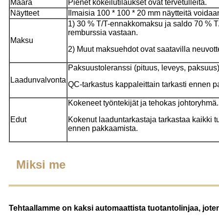
Määrä
Pienet kokeilutilaukset ovat tervetulleita.
Näytteet
Ilmaisia ​​100 * 100 * 20 mm näytteitä voidaa
1) 30 % T/T-ennakkomaksu ja saldo 70 % T/
remburssia vastaan.
Maksu
2) Muut maksuehdot ovat saatavilla neuvott
Paksuustoleranssi (pituus, leveys, paksuus)
Laadunvalvonta
QC-tarkastus kappaleittain tarkasti ennen 
Kokeneet työntekijät ja tehokas johtoryhmä.
Edut
Kokenut laaduntarkastaja tarkastaa kaikki t
ennen pakkaamista.
Miksi me
Tehtaallamme on kaksi automaattista tuotantolinjaa, jote