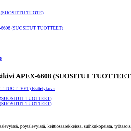
artsikivi APEX-6608 (SUOSITUT TUOTTEET
allaslevyissä, pöytälevyissä, keittiösaarekkeissa, suihkukopeissa, työtasois