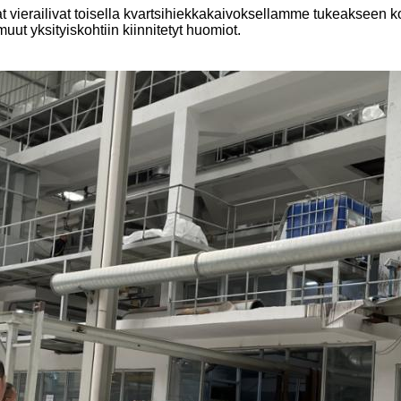
t vierailivat toisella kvartsihiekkakaivoksellamme tukeakseen k
uut yksityiskohtiin kiinnitetyt huomiot.