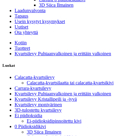
3D Siica Ilmainen
Laadunvalvonta
Tapaus
Usein kysytyt kysymykset
Uutiset
Ota yhteyttä
Kotiin
Tuotteet
Kvartsilevy Puhtaanvalkoinen ja erittäin valkoinen
Luokat
Calacatta-kvartsilevy
Calacatta-kvartsilaatta tai calacatta-kvartsikivi
Carrara-kvartsilevy
Kvartsilevy Puhtaanvalkoinen ja erittäin valkoinen
Kvartsilevy Kristallipeili ja -jyvä
Kvartsilevy monivärinen
3D-tulostettu kvartsilevy
Ei piidioksidia
Ei-piidioksidipinnoitettu kivi
0 Piidioksidikivi
3D Siica Ilmainen