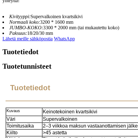
yhteyttä!
Kivityyppi:
Supervalkoinen kvartsikivi
Normaali koko:
3200 * 1600 mm
JUMBO-KOKO:
3300 * 2000 mm (tai mukautettu koko)
Paksuus:
18/20/30 mm
Lähetä meille sähköpostia
WhatsApp
Tuotetiedot
Tuotetunnisteet
Tuotetiedot
Kuvaus
Keinotekoinen kvartsikivi
Väri
Supervalkoinen
Toimitusaika
2–3 viikkoa maksun vastaanottamisen jälk
Kiilto
>45 astetta