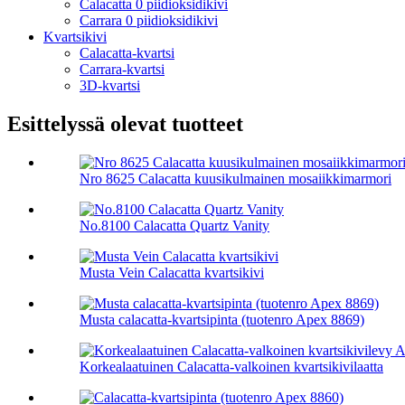
Calacatta 0 piidioksidikivi
Carrara 0 piidioksidikivi
Kvartsikivi
Calacatta-kvartsi
Carrara-kvartsi
3D-kvartsi
Esittelyssä olevat tuotteet
Nro 8625 Calacatta kuusikulmainen mosaiikkimarmori
No.8100 Calacatta Quartz Vanity
Musta Vein Calacatta kvartsikivi
Musta calacatta-kvartsipinta (tuotenro Apex 8869)
Korkealaatuinen Calacatta-valkoinen kvartsikivilaatta