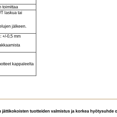
n toimittaa
T laskua tai
elujen jälkeen.
: +/-0,5 mm
pakkaamista
uotteet kappaleelta
n jättikokoisten tuotteiden valmistus ja korkea hyötysuhde