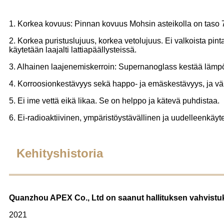
1. Korkea kovuus: Pinnan kovuus Mohsin asteikolla on taso 
2. Korkea puristuslujuus, korkea vetolujuus. Ei valkoista pi
käytetään laajalti lattiapäällysteissä.
3. Alhainen laajenemiskerroin: Supernanoglass kestää lämpöt
4. Korroosionkestävyys sekä happo- ja emäskestävyys, ja väri
5. Ei ime vettä eikä likaa. Se on helppo ja kätevä puhdistaa.
6. Ei-radioaktiivinen, ympäristöystävällinen ja uudelleenkäyte
Kehityshistoria
Quanzhou APEX Co., Ltd on saanut hallituksen vahvistuk
2021