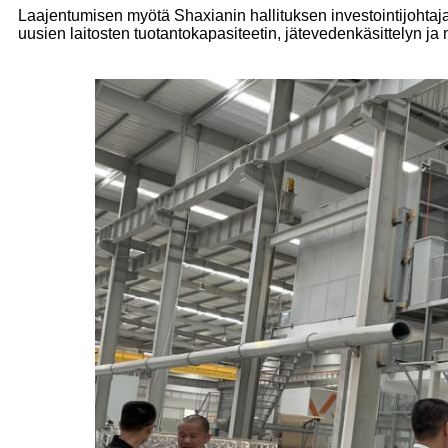
Laajentumisen myötä Shaxianin hallituksen investointijohtaja
uusien laitosten tuotantokapasiteetin, jätevedenkäsittelyn ja m