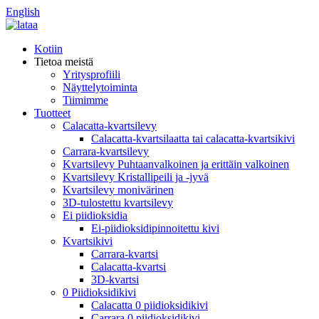
English
Kotiin
Tietoa meistä
Yritysprofiili
Näyttelytoiminta
Tiimimme
Tuotteet
Calacatta-kvartsilevy
Calacatta-kvartsilaatta tai calacatta-kvartsikivi
Carrara-kvartsilevy
Kvartsilevy Puhtaanvalkoinen ja erittäin valkoinen
Kvartsilevy Kristallipeili ja -jyvä
Kvartsilevy monivärinen
3D-tulostettu kvartsilevy
Ei piidioksidia
Ei-piidioksidipinnoitettu kivi
Kvartsikivi
Carrara-kvartsi
Calacatta-kvartsi
3D-kvartsi
0 Piidioksidikivi
Calacatta 0 piidioksidikivi
Carrara 0 piidioksidikivi