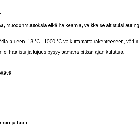
7.
ntaa, muodonmuutoksia eikä halkeamia, vaikka se altistuisi auri
ila-alueen -18 °C - 1000 °C vaikuttamatta rakenteeseen, väriin
 ei haalistu ja lujuus pysyy samana pitkän ajan kuluttua.
ttävä.
sen ja tuen.