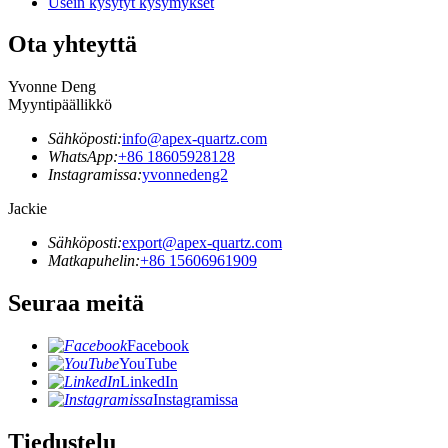
Usein kysytyt kysymykset
Ota yhteyttä
Yvonne Deng
Myyntipäällikkö
Sähköposti:
info@apex-quartz.com
WhatsApp:
+86 18605928128
Instagramissa:
yvonnedeng2
Jackie
Sähköposti:
export@apex-quartz.com
Matkapuhelin:
+86 15606961909
Seuraa meitä
Facebook
YouTube
LinkedIn
Instagramissa
Tiedustelu