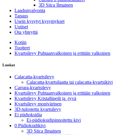
3D Siica Ilmainen
Laadunvalvonta
Tapaus
Usein kysytyt kysymykset
Uutiset
Ota yhteyttä
Kotiin
Tuotteet
Kvartsilevy Puhtaanvalkoinen ja erittäin valkoinen
Luokat
Calacatta-kvartsilevy
Calacatta-kvartsilaatta tai calacatta-kvartsikivi
Carrara-kvartsilevy
Kvartsilevy Puhtaanvalkoinen ja erittäin valkoinen
Kvartsilevy Kristallipeili ja -jyvä
Kvartsilevy monivärinen
3D-tulostettu kvartsilevy
Ei piidioksidia
Ei-piidioksidipinnoitettu kivi
0 Piidioksidikivi
3D Siica Ilmainen