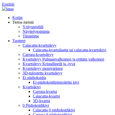
English
Kotiin
Tietoa meistä
Yritysprofiili
Näyttelytoiminta
Tiimimme
Tuotteet
Calacatta-kvartsilevy
Calacatta-kvartsilaatta tai calacatta-kvartsikivi
Carrara-kvartsilevy
Kvartsilevy Puhtaanvalkoinen ja erittäin valkoinen
Kvartsilevy Kristallipeili ja -jyvä
Kvartsilevy monivärinen
3D-tulostettu kvartsilevy
Ei piidioksidia
Ei-piidioksidipinnoitettu kivi
Kvartsikivi
Carrara-kvartsi
Calacatta-kvartsi
3D-kvartsi
0 Piidioksidikivi
Calacatta 0 piidioksidikivi
Carrara 0 piidioksidikivi