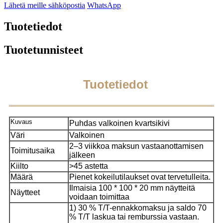
Lähetä meille sähköpostia
WhatsApp
Tuotetiedot
Tuotetunnisteet
Tuotetiedot
Kuvaus
Puhdas valkoinen kvartsikivi
Väri
Valkoinen
2–3 viikkoa maksun vastaanottamisen
Toimitusaika
jälkeen
Kiilto
>45 astetta
Määrä
Pienet kokeilutilaukset ovat tervetulleita.
Ilmaisia ​​100 * 100 * 20 mm näytteitä
Näytteet
voidaan toimittaa
1) 30 % T/T-ennakkomaksu ja saldo 70
% T/T laskua tai remburssia vastaan.