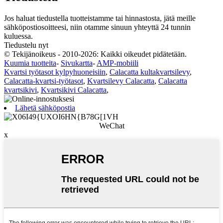
Jos haluat tiedustella tuotteistamme tai hinnastosta, jätä meille
sähköpostiosoitteesi, niin otamme sinuun yhteyttä 24 tunnin
kuluessa.
Tiedustelu nyt
© Tekijänoikeus - 2010-2026: Kaikki oikeudet pidätetään.
Kuumia tuotteita
-
Sivukartta
-
AMP-mobiili
Kvartsi työtasot kylpyhuoneisiin
,
Calacatta kultakvartsilevy
,
Calacatta-kvartsi-työtasot
,
Kvartsilevy Calacatta
,
Calacatta
kvartsikivi
,
Kvartsikivi Calacatta
,
Lähetä sähköpostia
WeChat
x