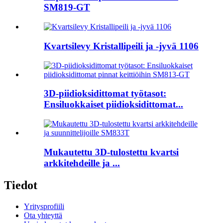
SM819-GT
Kvartsilevy Kristallipeili ja -jyvä 1106
3D-piidioksidittomat työtasot:
Ensiluokkaiset piidioksidittomat...
Mukautettu 3D-tulostettu kvartsi
arkkitehdeille ja ...
Tiedot
Yritysprofiili
Ota yhteyttä