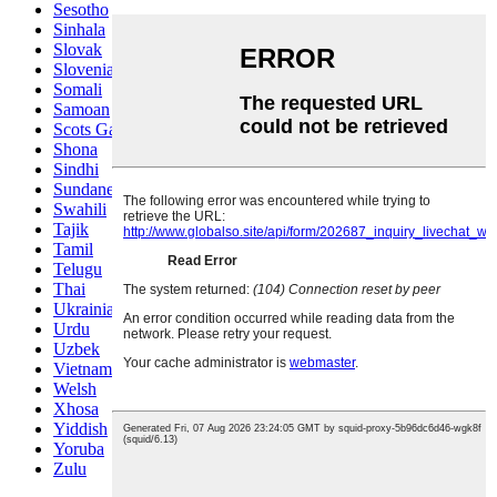
Sesotho
Sinhala
Slovak
Slovenian
Somali
Samoan
Scots Gaelic
Shona
Sindhi
Sundanese
Swahili
Tajik
Tamil
Telugu
Thai
Ukrainian
Urdu
Uzbek
Vietnamese
Welsh
Xhosa
Yiddish
Yoruba
Zulu