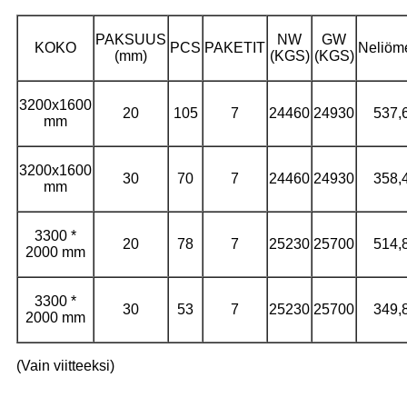
PAKSUUS
NW
GW
KOKO
PCS
PAKETIT
Neliöme
(mm)
(KGS)
(KGS)
3200x1600
20
105
7
24460
24930
537,
mm
3200x1600
30
70
7
24460
24930
358,
mm
3300 *
20
78
7
25230
25700
514,
2000 mm
3300 *
30
53
7
25230
25700
349,
2000 mm
(Vain viitteeksi)