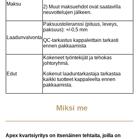
Maksu
2) Muut maksuehdot ovat saatavilla
neuvottelujen jälkeen.
Paksuustoleranssi (pituus, leveys,
paksuus): +/-0,5 mm
Laadunvalvonta
QC-tarkastus kappaleittain tarkasti
ennen pakkaamista
Kokeneet työntekijät ja tehokas
johtoryhmä.
Edut
Kokenut laaduntarkastaja tarkastaa
kaikki tuotteet kappaleelta ennen
pakkaamista.
Miksi me
Apex kvartsiyritys on itsenäinen tehtaita, joilla on