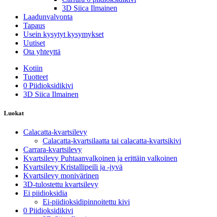
3D Siica Ilmainen
Laadunvalvonta
Tapaus
Usein kysytyt kysymykset
Uutiset
Ota yhteyttä
Kotiin
Tuotteet
0 Piidioksidikivi
3D Siica Ilmainen
Luokat
Calacatta-kvartsilevy
Calacatta-kvartsilaatta tai calacatta-kvartsikivi
Carrara-kvartsilevy
Kvartsilevy Puhtaanvalkoinen ja erittäin valkoinen
Kvartsilevy Kristallipeili ja -jyvä
Kvartsilevy monivärinen
3D-tulostettu kvartsilevy
Ei piidioksidia
Ei-piidioksidipinnoitettu kivi
0 Piidioksidikivi