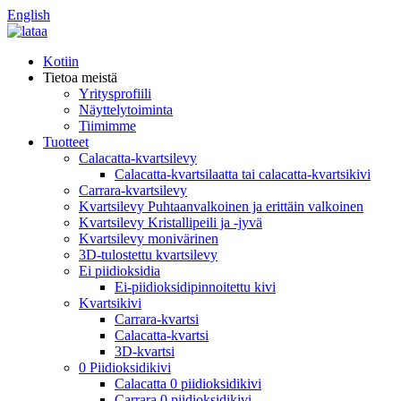
English
Kotiin
Tietoa meistä
Yritysprofiili
Näyttelytoiminta
Tiimimme
Tuotteet
Calacatta-kvartsilevy
Calacatta-kvartsilaatta tai calacatta-kvartsikivi
Carrara-kvartsilevy
Kvartsilevy Puhtaanvalkoinen ja erittäin valkoinen
Kvartsilevy Kristallipeili ja -jyvä
Kvartsilevy monivärinen
3D-tulostettu kvartsilevy
Ei piidioksidia
Ei-piidioksidipinnoitettu kivi
Kvartsikivi
Carrara-kvartsi
Calacatta-kvartsi
3D-kvartsi
0 Piidioksidikivi
Calacatta 0 piidioksidikivi
Carrara 0 piidioksidikivi