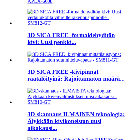
APEX-6608
3D SICA FREE -formaldehyditön
kivi: Uusi penkki...
3D SICA FREE -kivipinnat
räätälöityinä: Rajoittamaton määrä...
3D-skannaus-ILMAINEN teknologia:
Älykkään kivikoneiston uusi
aikakausi...