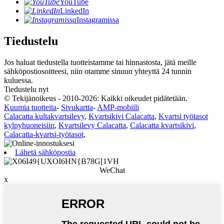
YouTube
LinkedIn
Instagramissa
Tiedustelu
Jos haluat tiedustella tuotteistamme tai hinnastosta, jätä meille
sähköpostiosoitteesi, niin otamme sinuun yhteyttä 24 tunnin
kuluessa.
Tiedustelu nyt
© Tekijänoikeus - 2010-2026: Kaikki oikeudet pidätetään.
Kuumia tuotteita
-
Sivukartta
-
AMP-mobiili
Calacatta kultakvartsilevy
,
Kvartsikivi Calacatta
,
Kvartsi työtasot
kylpyhuoneisiin
,
Kvartsilevy Calacatta
,
Calacatta kvartsikivi
,
Calacatta-kvartsi-työtasot
,
Lähetä sähköpostia
WeChat
x