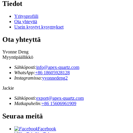
Tiedot
Yritysprofiili
Ota yhteyttä
Usein kysytyt kysymykset
Ota yhteyttä
Yvonne Deng
Myyntipäällikkö
Sähköposti:
info@apex-quartz.com
WhatsApp:
+86 18605928128
Instagramissa:
yvonnedeng2
Jackie
Sähköposti:
export@apex-quartz.com
Matkapuhelin:
+86 15606961909
Seuraa meitä
Facebook