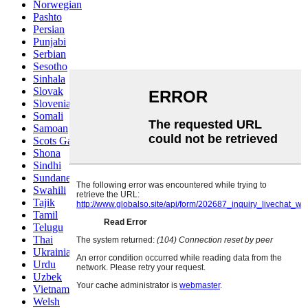
Norwegian
Pashto
Persian
Punjabi
Serbian
Sesotho
Sinhala
Slovak
Slovenian
Somali
Samoan
Scots Gaelic
Shona
Sindhi
Sundanese
Swahili
Tajik
Tamil
Telugu
Thai
Ukrainian
Urdu
Uzbek
Vietnamese
Welsh