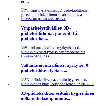
ei-...
Ympäristöystävälliset 3D-
piidioksidittomat paneelit: Ei
piidioksidia,...
Vallankumouksellinen myrkytön 0
piidioksidikivi työtaso...
3D-piidioksiditon erittäin hygieeninen
nollapiidioksidipinnoite...