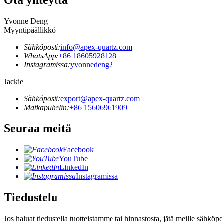
Ota yhteyttä
Yvonne Deng
Myyntipäällikkö
Sähköposti:
info@apex-quartz.com
WhatsApp:
+86 18605928128
Instagramissa:
yvonnedeng2
Jackie
Sähköposti:
export@apex-quartz.com
Matkapuhelin:
+86 15606961909
Seuraa meitä
Facebook
YouTube
LinkedIn
Instagramissa
Tiedustelu
Jos haluat tiedustella tuotteistamme tai hinnastosta, jätä meille sähkö