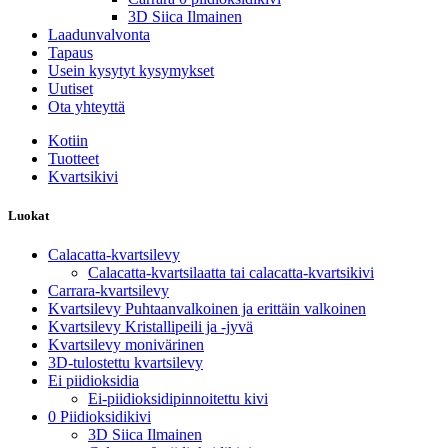
3D Siica Ilmainen
Laadunvalvonta
Tapaus
Usein kysytyt kysymykset
Uutiset
Ota yhteyttä
Kotiin
Tuotteet
Kvartsikivi
Luokat
Calacatta-kvartsilevy
Calacatta-kvartsilaatta tai calacatta-kvartsikivi
Carrara-kvartsilevy
Kvartsilevy Puhtaanvalkoinen ja erittäin valkoinen
Kvartsilevy Kristallipeili ja -jyvä
Kvartsilevy monivärinen
3D-tulostettu kvartsilevy
Ei piidioksidia
Ei-piidioksidipinnoitettu kivi
0 Piidioksidikivi
3D Siica Ilmainen