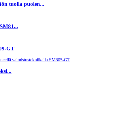
ön tuolla puolen...
 SM81...
809-GT
ksi...