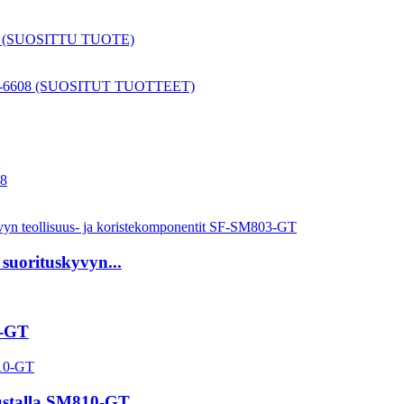
 suorituskyvyn...
6-GT
alustalla SM810-GT