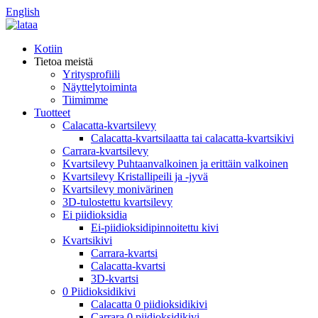
English
Kotiin
Tietoa meistä
Yritysprofiili
Näyttelytoiminta
Tiimimme
Tuotteet
Calacatta-kvartsilevy
Calacatta-kvartsilaatta tai calacatta-kvartsikivi
Carrara-kvartsilevy
Kvartsilevy Puhtaanvalkoinen ja erittäin valkoinen
Kvartsilevy Kristallipeili ja -jyvä
Kvartsilevy monivärinen
3D-tulostettu kvartsilevy
Ei piidioksidia
Ei-piidioksidipinnoitettu kivi
Kvartsikivi
Carrara-kvartsi
Calacatta-kvartsi
3D-kvartsi
0 Piidioksidikivi
Calacatta 0 piidioksidikivi
Carrara 0 piidioksidikivi