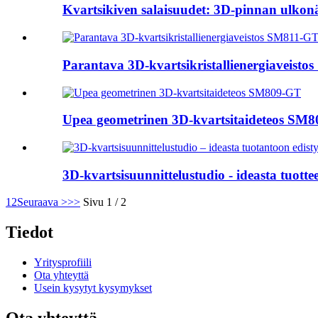
Kvartsikiven salaisuudet: 3D-pinnan ulkonä
Parantava 3D-kvartsikristallienergiaveistos
Upea geometrinen 3D-kvartsitaideteos SM
3D-kvartsisuunnittelustudio - ideasta tuottee
1
2
Seuraava >
>>
Sivu 1 / 2
Tiedot
Yritysprofiili
Ota yhteyttä
Usein kysytyt kysymykset