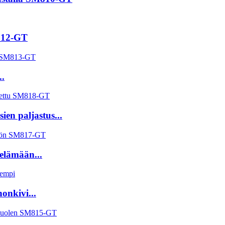
M812-GT
..
ien paljastus...
 elämään...
onkivi...