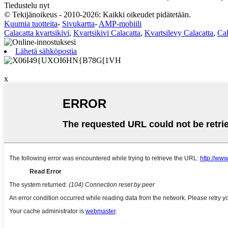
Tiedustelu nyt
© Tekijänoikeus - 2010-2026: Kaikki oikeudet pidätetään.
Kuumia tuotteita
-
Sivukartta
-
AMP-mobiili
Calacatta kvartsikivi
,
Kvartsikivi Calacatta
,
Kvartsilevy Calacatta
,
Cal
Lähetä sähköpostia
x