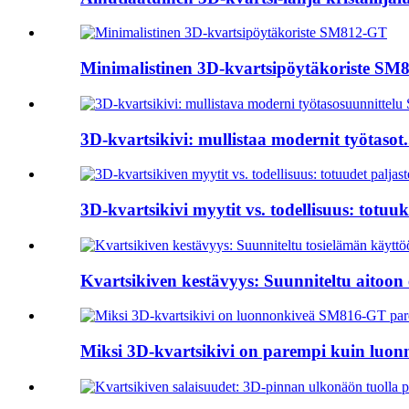
Minimalistinen 3D-kvartsipöytäkoriste S
3D-kvartsikivi: mullistaa modernit työtasot.
3D-kvartsikivi myytit vs. todellisuus: totuuks
Kvartsikiven kestävyys: Suunniteltu aitoon
Miksi 3D-kvartsikivi on parempi kuin luonn