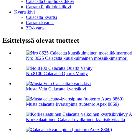
Calacatta 0 piidioksidikivi
Carrara 0 piidioksidikivi
Kvartsikivi
Calacatta-kvartsi
Carrara-kvartsi
3D-kvartsi
Esittelyssä olevat tuotteet
Nro 8625 Calacatta kuusikulmainen mosaiikkimarmori
No.8100 Calacatta Quartz Vanity
Musta Vein Calacatta kvartsikivi
Musta calacatta-kvartsipinta (tuotenro Apex 8869)
Korkealaatuinen Calacatta-valkoinen kvartsikivilaatta